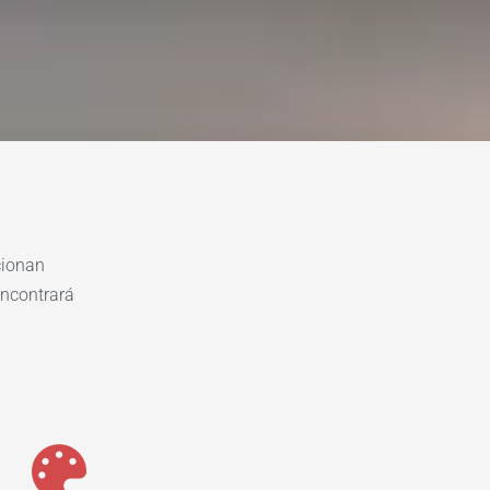
cionan
encontrará