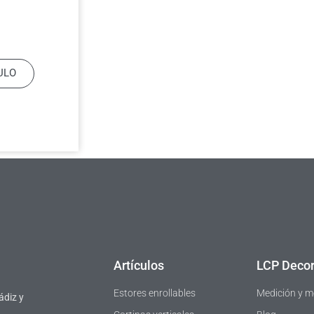
ULO
Artículos
LCP Decor
Estores enrollables
Medición y m
ádiz y