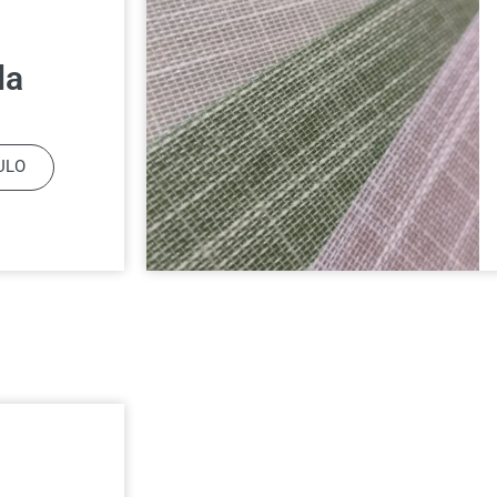
da
ULO