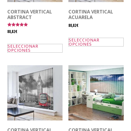
CORTINA VERTICAL
CORTINA VERTICAL
ABSTRACT
ACUARELA
80,82€
Valorado
80,82€
con
5.00
SELECCIONAR
de 5
OPCIONES
SELECCIONAR
OPCIONES
CORTINA VERTICAL
CORTINA VERTICAL