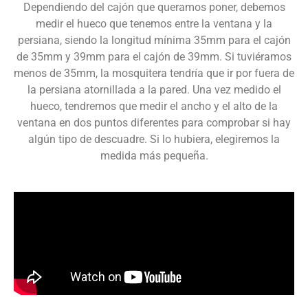
Dependiendo del cajón que queramos poner, debemos
medir el hueco que tenemos entre la ventana y la
persiana, siendo la longitud mínima 35mm para el cajón
de 35mm y 39mm para el cajón de 39mm. Si tuviéramos
menos de 35mm, la mosquitera tendría que ir por fuera de
la persiana atornillada a la pared. Una vez medido el
hueco, tendremos que medir el ancho y el alto de la
ventana en dos puntos diferentes para comprobar si hay
algún tipo de descuadre. Si lo hubiera, elegiremos la
medida más pequeña.