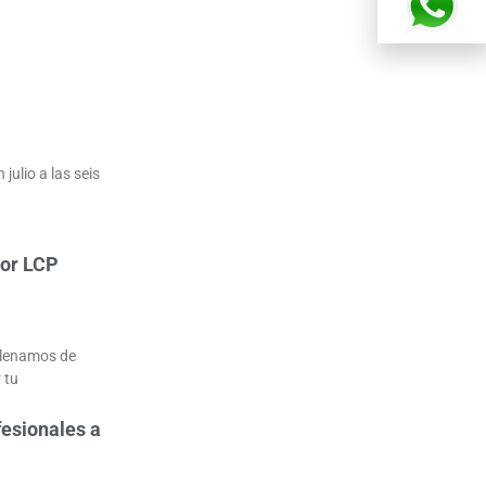
 julio a las seis
por LCP
llenamos de
 tu
fesionales a