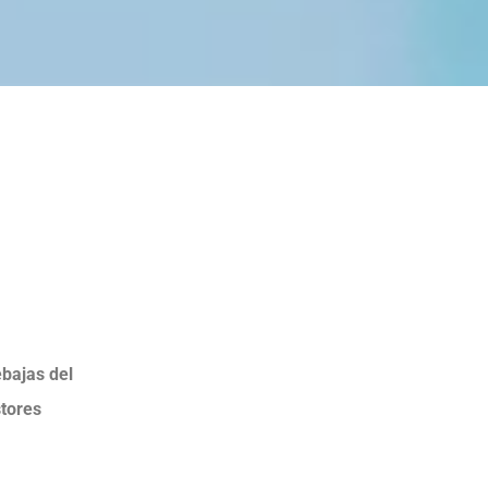
ebajas del
stores