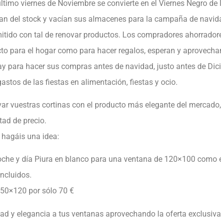
ltimo viernes de Noviembre se convierte en el Viernes Negro de
ran del stock y vacían sus almacenes para la campaña de navid
itido con tal de renovar productos. Los compradores ahorradore
to para el hogar como para hacer regalos, esperan y aprovecha
ay para hacer sus compras antes de navidad, justo antes de Dic
astos de las fiestas en alimentación, fiestas y ocio.
r vuestras cortinas con el producto más elegante del mercado, 
tad de precio.
hagáis una idea:
noche y día Piura en blanco para una ventana de 120×100 como é
ncluidos.
150×120 por sólo 70 €
ad y elegancia a tus ventanas aprovechando la oferta exclusiv