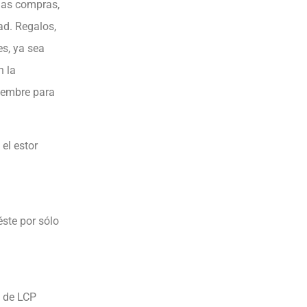
 las compras,
ad. Regalos,
s, ya sea
n la
iembre para
el estor
ste por sólo
a de LCP