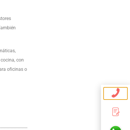
stores
 También
máticas,
 cocina, con
ara oficinas o