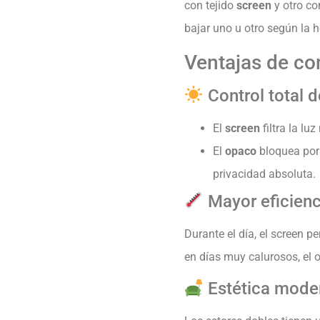
con tejido
screen
y otro co
bajar uno u otro según la ho
Ventajas de co
Control total d
El
screen
filtra la luz
El
opaco
bloquea por 
privacidad absoluta.
Mayor eficienc
Durante el día, el screen p
en días muy calurosos, el 
Estética moder