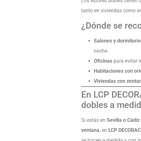
Los estores dobles tienen 
tanto en viviendas como en
¿Dónde se reco
Salones y dormitorio
noche.
Oficinas
para evitar r
Habitaciones con ori
Viviendas con ventan
En LCP DECORA
dobles a medi
Si estás en
Sevilla o Cádiz
ventana
, en
LCP DECORAC
se hacen a medida y con ma