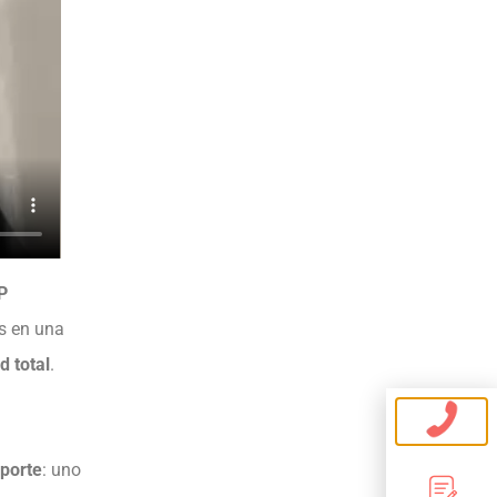
P
s en una
d total
.
porte
: uno