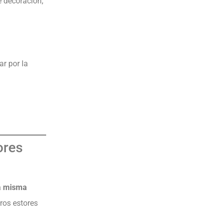
e decoración,
r por la
ores
a misma
ros estores