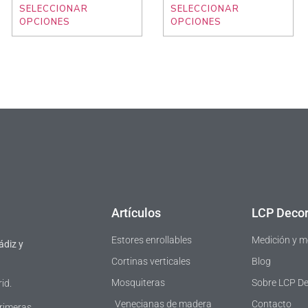
SELECCIONAR
SELECCIONAR
OPCIONES
OPCIONES
Artículos
LCP Decor
Estores enrollables
Medición y m
ádiz y
Cortinas verticales
Blog
Mosquiteras
Sobre LCP D
id.
Venecianas de madera
Contacto
primeras