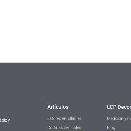
Artículos
LCP Decor
Estores enrollables
Medición y m
ádiz y
Cortinas verticales
Blog